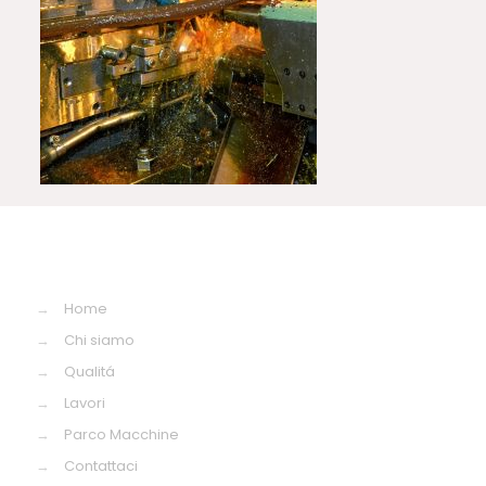
→
Home
→
Chi siamo
→
Qualitá
→
Lavori
→
Parco Macchine
→
Contattaci