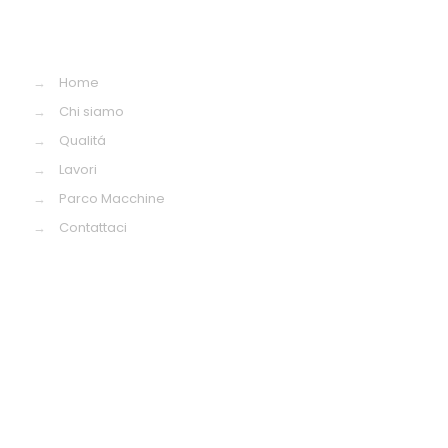
→
Home
→
Chi siamo
→
Qualitá
→
Lavori
→
Parco Macchine
→
Contattaci