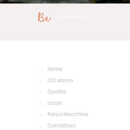
→
Home
→
Chi siamo
→
Qualitá
→
Lavori
→
Parco Macchine
→
Contattaci