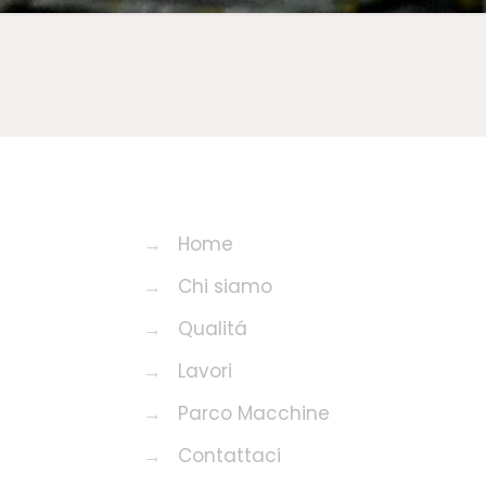
→
Home
→
Chi siamo
→
Qualitá
→
Lavori
→
Parco Macchine
→
Contattaci