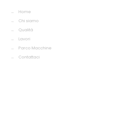
→
Home
→
Chi siamo
→
Qualitá
→
Lavori
→
Parco Macchine
→
Contattaci