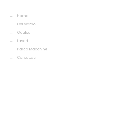
→
Home
→
Chi siamo
→
Qualitá
→
Lavori
→
Parco Macchine
→
Contattaci