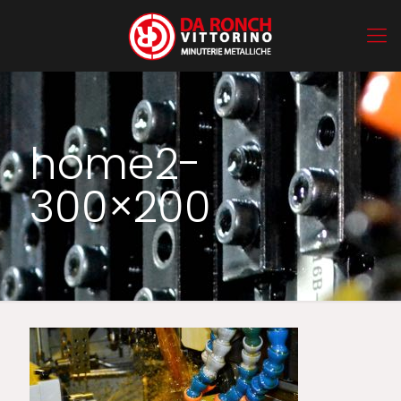
home2-
300×200