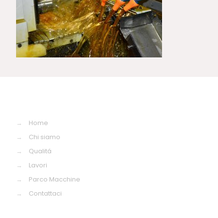
→
Home
→
Chi siamo
→
Qualitá
→
Lavori
→
Parco Macchine
→
Contattaci