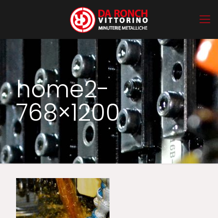
home2-
768×1200