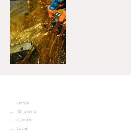
→
Home
→
Chi siamo
→
Qualitá
→
Lavori