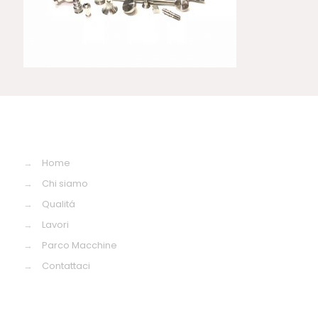
→
Home
→
Chi siamo
→
Qualitá
→
Lavori
→
Parco Macchine
→
Contattaci