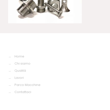
→
Home
→
Chi siamo
→
Qualitá
→
Lavori
→
Parco Macchine
→
Contattaci