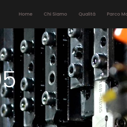
Home
Chi Siamo
Qualitá
Parco M
95