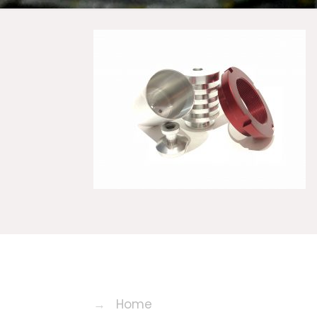
→
Home