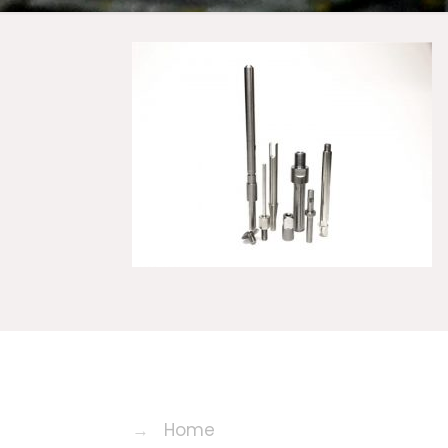
→
Home