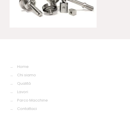
→
Home
→
Chi siamo
→
Qualitá
→
Lavori
→
Parco Macchine
→
Contattaci